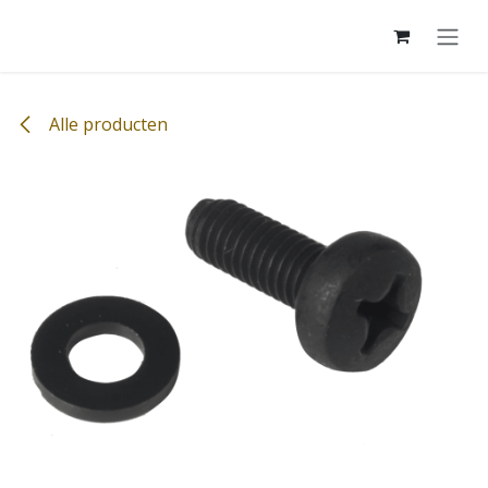
Overslaan naar inhoud
Alle producten