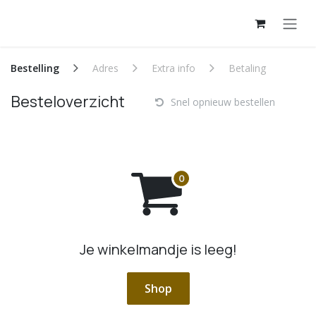
Overslaan naar inhoud
Bestelling
Adres
Extra info
Betaling
Besteloverzicht
Snel opnieuw bestellen
Je winkelmandje is leeg!
Shop