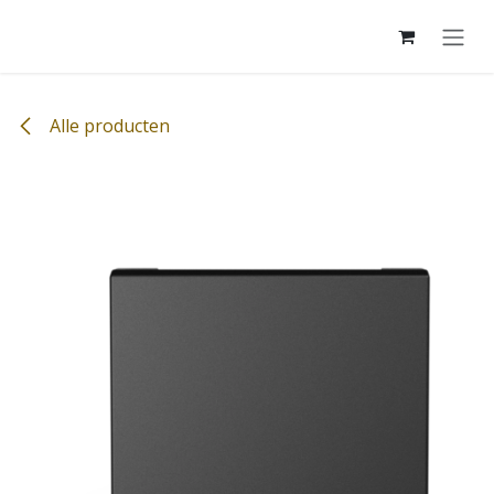
Overslaan naar inhoud
Alle producten