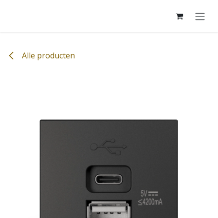
Overslaan naar inhoud
Alle producten