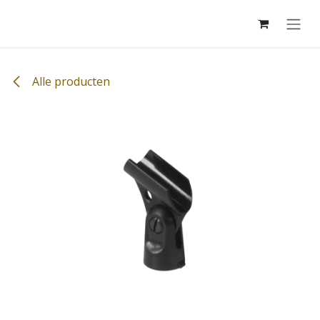
Overslaan naar inhoud
Alle producten