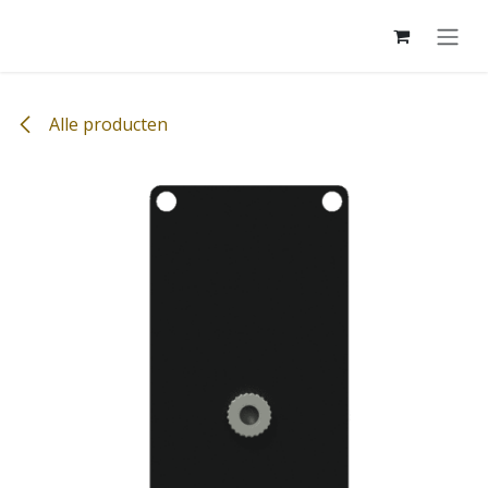
Overslaan naar inhoud
Alle producten