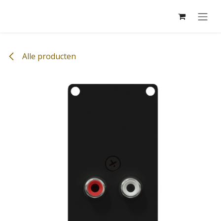
Overslaan naar inhoud
Alle producten