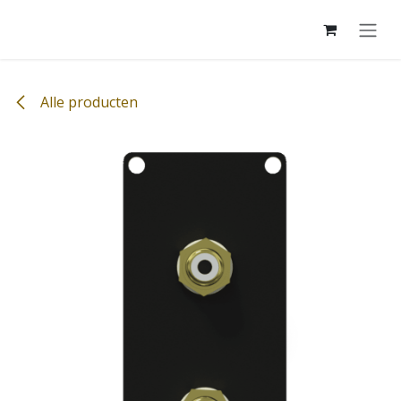
Overslaan naar inhoud
Alle producten