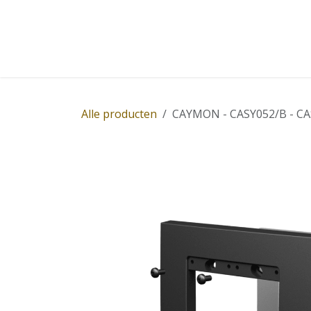
Overslaan naar inhoud
Home
Winkel
Diensten
Nieuws
Succ
Alle producten
CAYMON - CASY052/B - CASY 