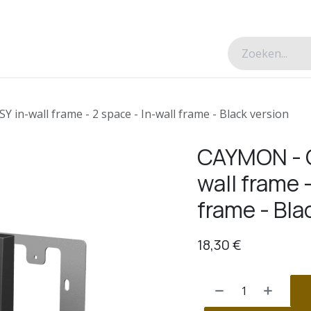
esverhalen
Over ons
Contacteer ons
in-wall frame - 2 space - In-wall frame - Black version
CAYMON - C
wall frame -
frame - Bla
18,30
€