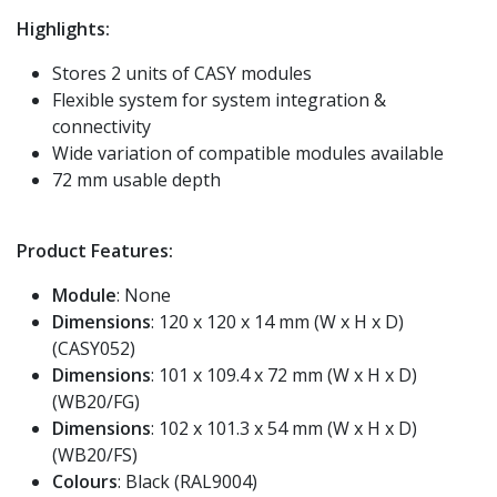
Highlights:
Stores 2 units of CASY modules
Flexible system for system integration &
connectivity
Wide variation of compatible modules available
72 mm usable depth
Product Features:
Module
: None
Dimensions
: 120 x 120 x 14 mm (W x H x D)
(CASY052)
Dimensions
: 101 x 109.4 x 72 mm (W x H x D)
(WB20/FG)
Dimensions
: 102 x 101.3 x 54 mm (W x H x D)
(WB20/FS)
Colours
: Black (RAL9004)