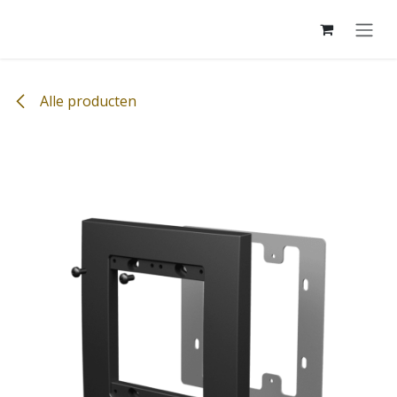
Overslaan naar inhoud
Alle producten