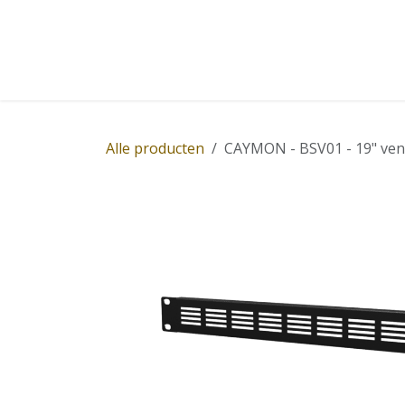
Overslaan naar inhoud
Home
Winkel
Diensten
Nieuws
Succ
Alle producten
CAYMON - BSV01 - 19" venti