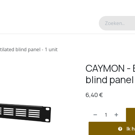
esverhalen
Over ons
Contacteer ons
lated blind panel - 1 unit
CAYMON - B
blind panel 
6,40
€
Ik h