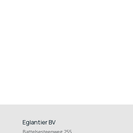
Eglantier BV
Battelsesteenweg 255