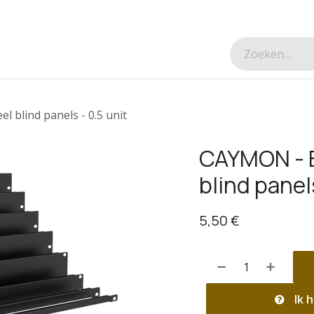
esverhalen
Over ons
Contacteer ons
l blind panels - 0.5 unit
CAYMON - B
blind panels
5,50
€
Ik h