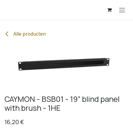
Overslaan naar inhoud
Alle producten
CAYMON - BSB01 - 19” blind panel
with brush - 1HE
16,20
€