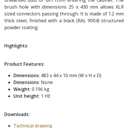
unwanted dust or dirt from entering the cabinet. The
brush hole with dimensions 25 x 430 mm allows XLR
sized connectors passing through. It is made of 1.2 mm
thick steel, finished with a black (RAL 9004) structured
powder coating.
Highlights:
Product Features:
Dimensions
: 483 x 44 x 10 mm (W x H x D)
Dimensions
: None
Weight
: 0.196 kg
Unit height
: 1 HE
Downloads:
Technical drawing