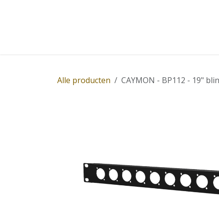
Overslaan naar inhoud
Home
Winkel
Diensten
Nieuws
Succ
Alle producten
CAYMON - BP112 - 19" blind