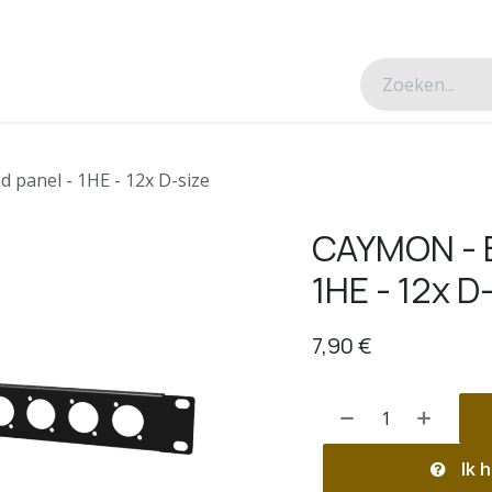
esverhalen
Over ons
Contacteer ons
 panel - 1HE - 12x D-size
CAYMON - BP
1HE - 12x D
7,90
€
Ik h