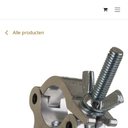
Overslaan naar inhoud
Alle producten