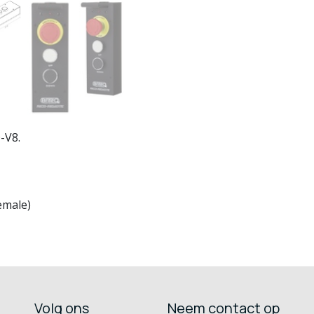
-V8.
emale)
Volg ons
Neem contact op