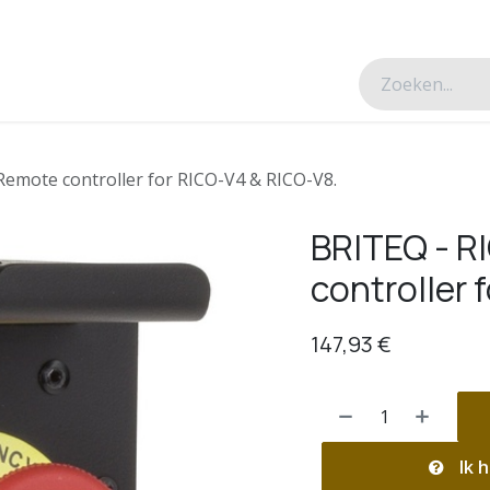
esverhalen
Over ons
Contacteer ons
emote controller for RICO-V4 & RICO-V8.
BRITEQ - 
controller 
147,93
€
Ik h