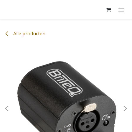
Overslaan naar inhoud
Alle producten