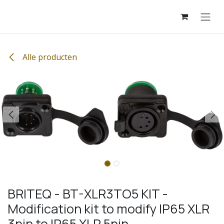
Overslaan naar inhoud
Alle producten
BRITEQ - BT-XLR3TO5 KIT -
Modification kit to modify IP65 XLR
3pin to IP65 XLR 5pin