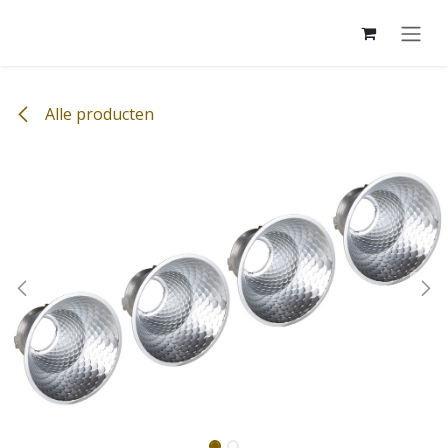
Overslaan naar inhoud
Alle producten