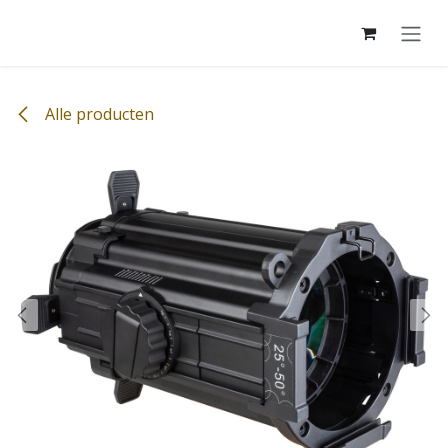
Overslaan naar inhoud
Alle producten