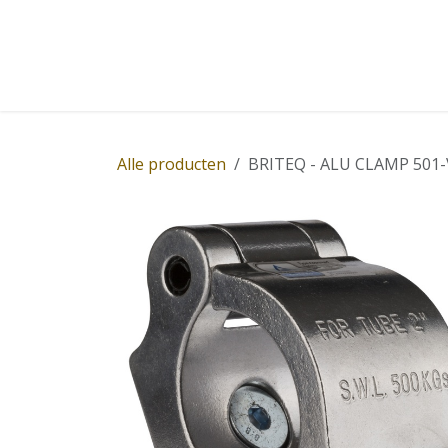
Overslaan naar inhoud
Home
Winkel
Diensten
Nieuws
Succ
Alle producten
BRITEQ - ALU CLAMP 501-V