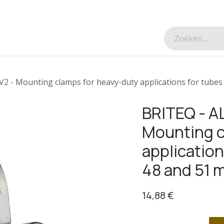
esverhalen
Over ons
Contacteer ons
2 - Mounting clamps for heavy-duty applications for tube
BRITEQ - A
Mounting c
applicatio
48 and 51 
14,88
€