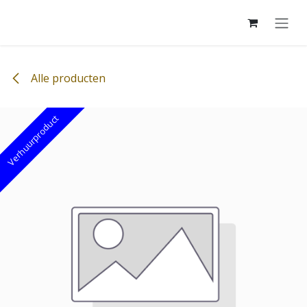
Overslaan naar inhoud
Alle producten
Verhuurproduct