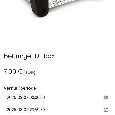
Behringer DI-box
7,00
€
/
1
Dag
Verhuurperiode