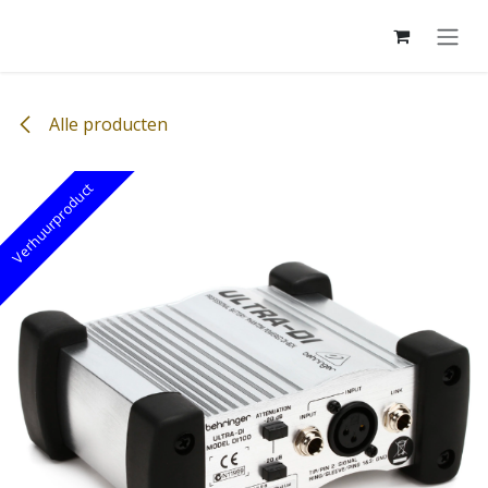
Overslaan naar inhoud
Alle producten
Verhuurproduct