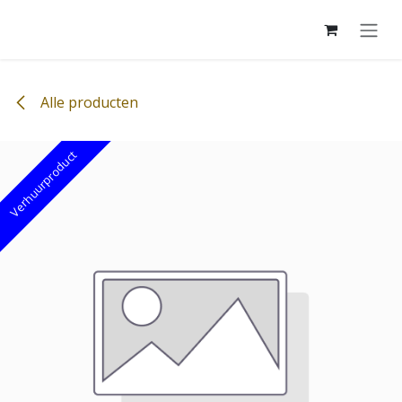
Overslaan naar inhoud
Alle producten
Verhuurproduct