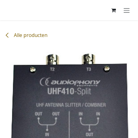
Overslaan naar inhoud
Alle producten