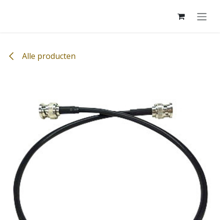
Overslaan naar inhoud
Alle producten