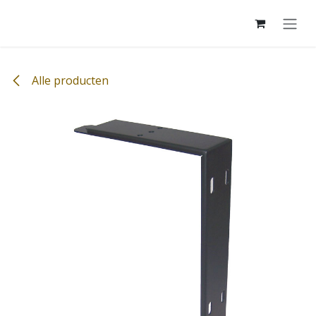
Overslaan naar inhoud
Alle producten