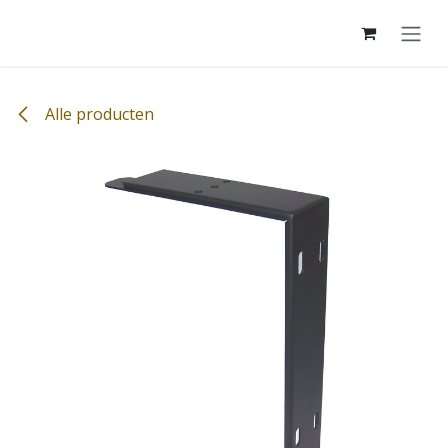
Overslaan naar inhoud
Alle producten