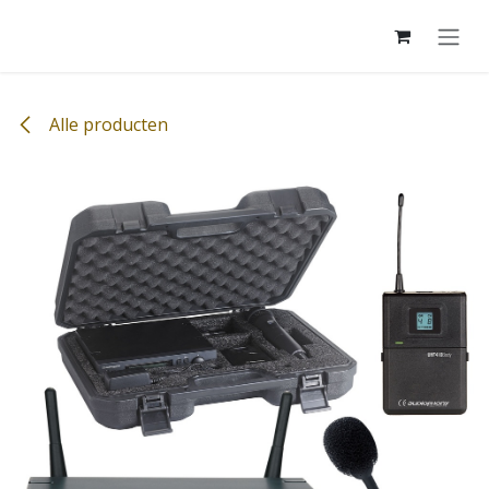
Overslaan naar inhoud
Alle producten