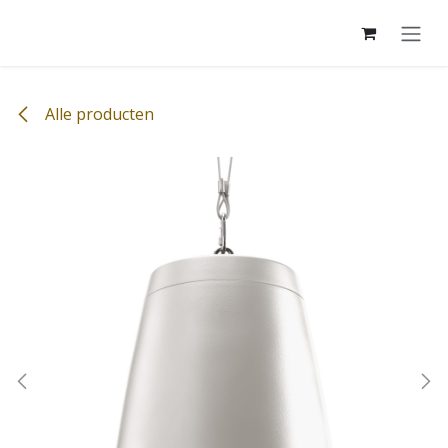
Overslaan naar inhoud
Alle producten