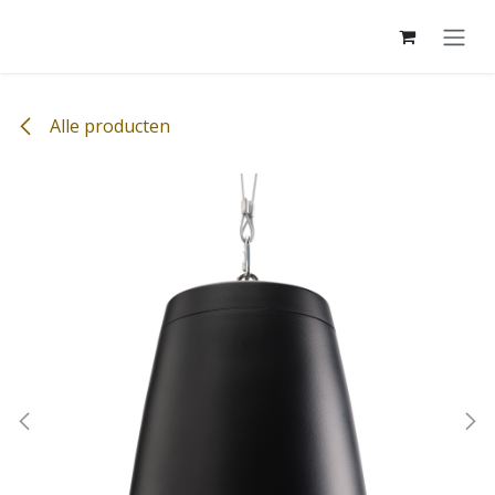
Overslaan naar inhoud
Alle producten