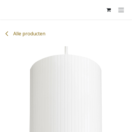
Overslaan naar inhoud
Alle producten