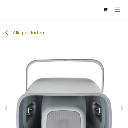
Overslaan naar inhoud
Alle producten