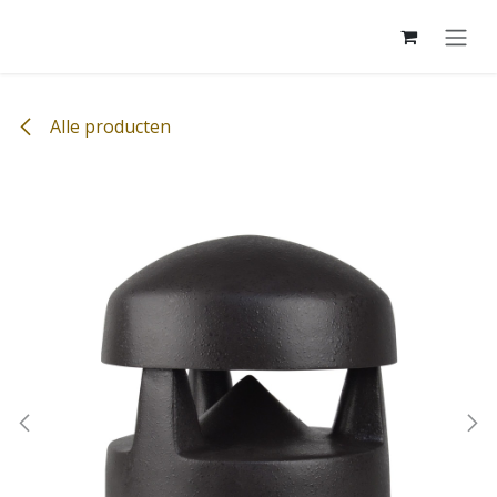
Overslaan naar inhoud
Alle producten