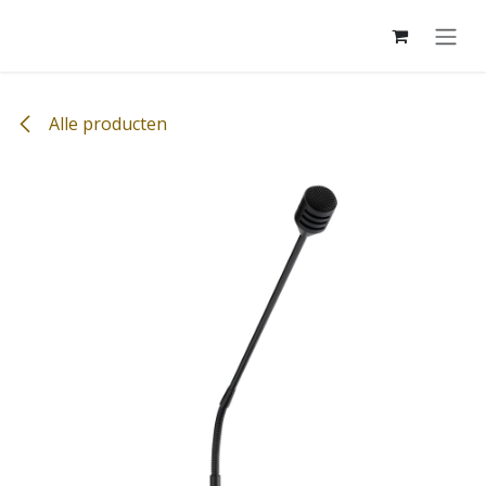
Overslaan naar inhoud
Alle producten