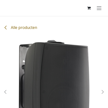
Overslaan naar inhoud
Alle producten