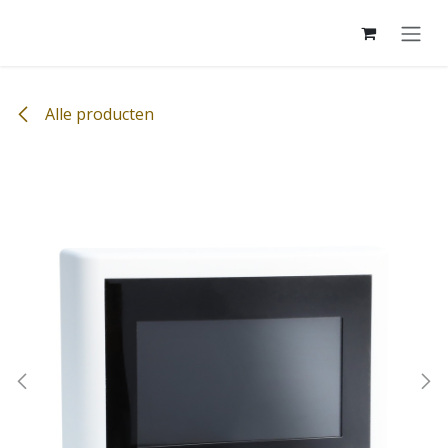
Overslaan naar inhoud
Alle producten