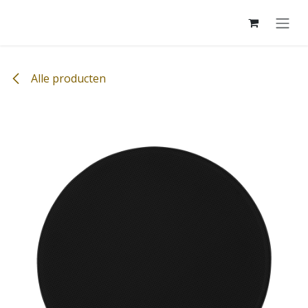
Overslaan naar inhoud
Alle producten