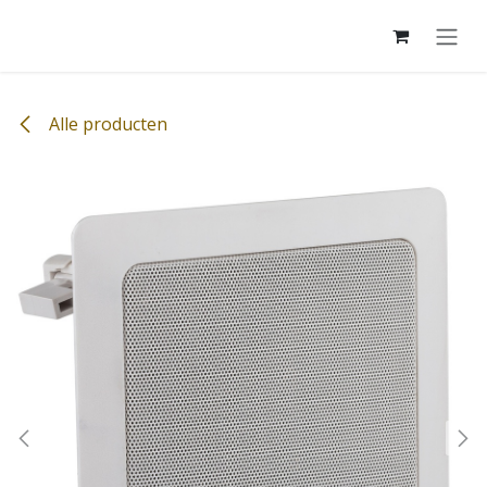
Overslaan naar inhoud
Alle producten