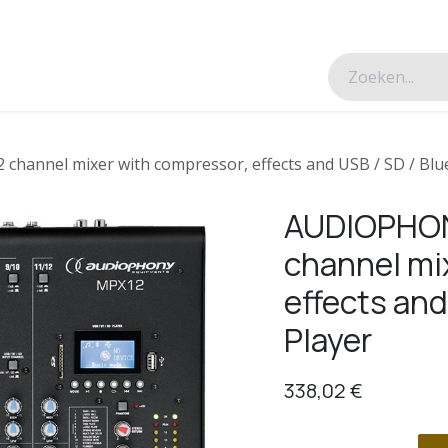
esverhalen
Over ons
Contacteer ons
hannel mixer with compressor, effects and USB / SD / Blu
AUDIOPHONY
channel mi
effects and
Player
338,02
€