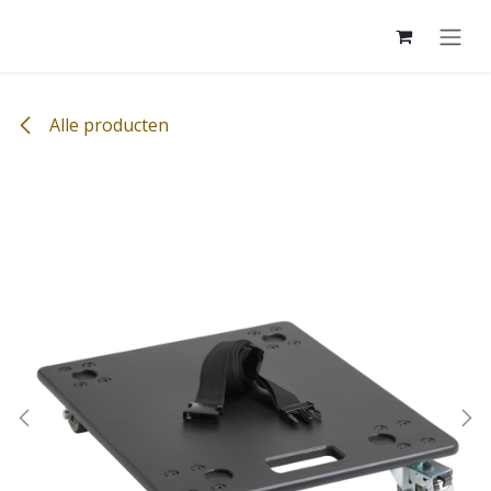
Overslaan naar inhoud
Alle producten