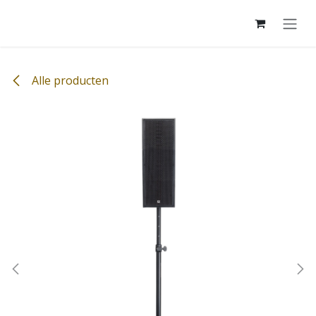
Overslaan naar inhoud
Alle producten