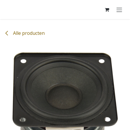
Overslaan naar inhoud
Alle producten