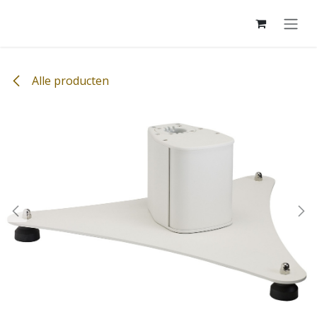
Overslaan naar inhoud
Alle producten