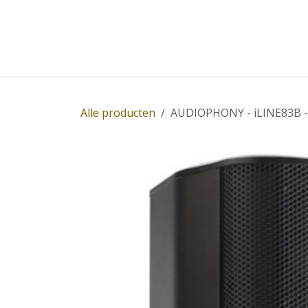
Overslaan naar inhoud
Home
Winkel
Diensten
Nieuws
Succ
Alle producten
AUDIOPHONY - iLINE83B - 