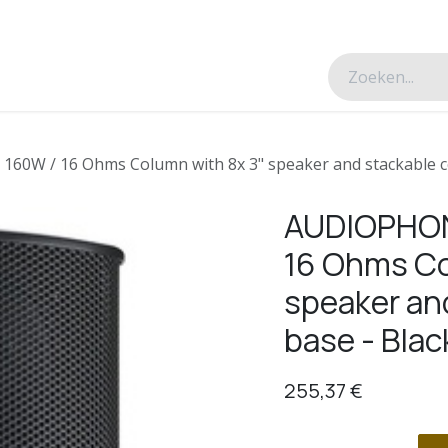
esverhalen
Over ons
Contacteer ons
160W / 16 Ohms Column with 8x 3" speaker and stackable c
AUDIOPHONY
16 Ohms Co
speaker an
base - Blac
255,37
€