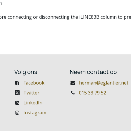
n
re connecting or disconnecting the iLINE83B column to prev
Volg ons
Neem contact op
Facebook
herman@eglantier.net
Twitter
015 33 79 52
LinkedIn
Instagram