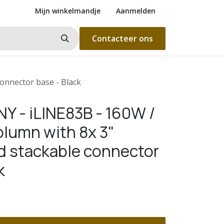
Mijn winkelmandje
Aanmelden
Contacteer ons
onnector base - Black
 - iLINE83B - 160W /
lumn with 8x 3"
d stackable connector
k