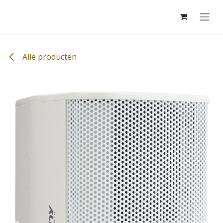
Overslaan naar inhoud
Alle producten