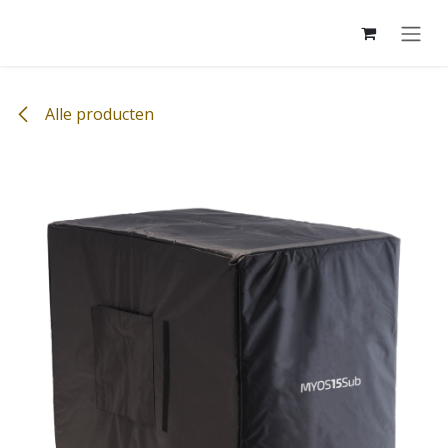
Overslaan naar inhoud
Alle producten