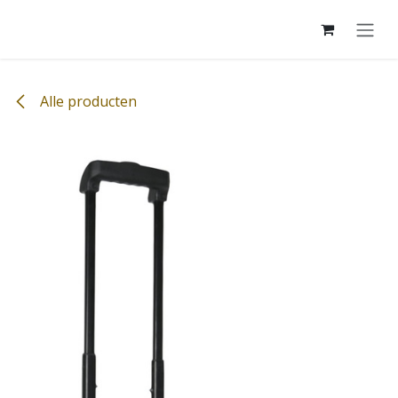
Overslaan naar inhoud
Alle producten