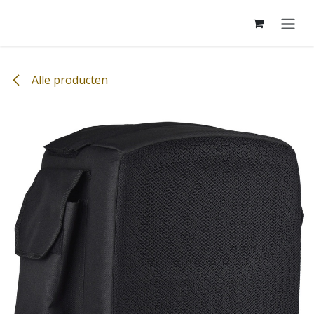
Overslaan naar inhoud
Alle producten