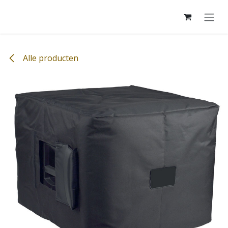
Overslaan naar inhoud
Alle producten